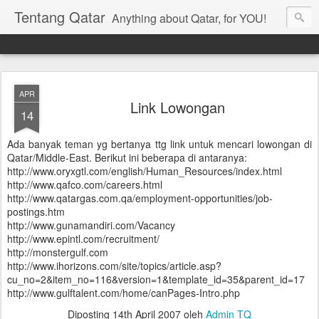
Tentang Qatar
Anything about Qatar, for YOU!
APR
Link Lowongan
14
Ada banyak teman yg bertanya ttg link untuk mencari lowongan di
Qatar/Middle-East. Berikut ini beberapa di antaranya:
http://www.oryxgtl.com/english/Human_Resources/index.html
http://www.qafco.com/careers.html
http://www.qatargas.com.qa/employment-opportunities/job-
postings.htm
http://www.gunamandiri.com/Vacancy
http://www.epintl.com/recruitment/
http://monstergulf.com
http://www.ihorizons.com/site/topics/article.asp?
cu_no=2&item_no=116&version=1&template_id=35&parent_id=17
http://www.gulftalent.com/home/canPages-Intro.php
Diposting
14th April 2007
oleh
Admin TQ