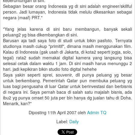
keberuntungan di sini.
Sebagian besar orang Indonesia yg di sini adalah engineer/skillful
person. Jadi lumayan, Indonesia tidak melulu dikesankan sebagai
negara (maaf) PRT."
"Yang jelas karena di sini baru membangun, banyak sekali
peluang2 yg bisa dikembangkan di sini.
Barusan aja tadi saya foto di studi untuk bikin pasfoto. Ternyata
studionya masih cukup "primitif", dimana masih menggunakan film.
Kalau di Indonesia (gak usah di Jakarta, di kota2 seperti jogja, solo,
tegal) rata2 sudah memakai digital kamera yang langsung bisa
selesai cetak dalam waktu 1 jam. Di sini masih harus menunggu 2
hari. jadi kepikiran bikin studio foto digital hehehe
Saya yakin seperti sprei, souvenir, dll punya peluang yg besar
untuk berkembang. Pemerintah Qatar pun membuka peluang yg
luas bagi pengusaha di luar Qatar untuk berinvestasi dan berbisnis
di negara ini. Saya pernah baca di salah satu majalah bisnis, ada
ibu2 yg punya omset 50 juta per bln hanya dg jualan tahu di Doha.
Menarik, kan?"
Diposting
11th April 2007
oleh
Admin TQ
Label:
Daily