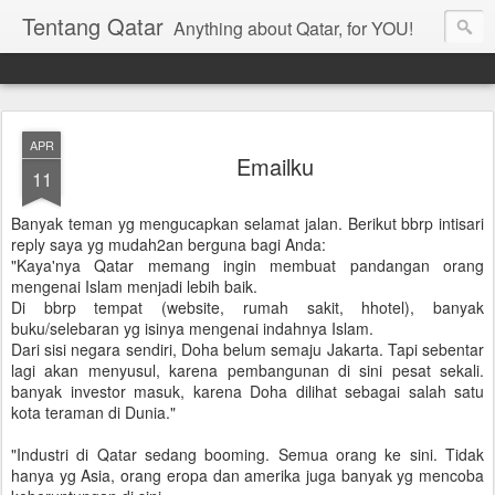
Tentang Qatar
Anything about Qatar, for YOU!
APR
Emailku
11
Banyak teman yg mengucapkan selamat jalan. Berikut bbrp intisari
reply saya yg mudah2an berguna bagi Anda:
"Kaya'nya Qatar memang ingin membuat pandangan orang
mengenai Islam menjadi lebih baik.
Di bbrp tempat (website, rumah sakit, hhotel), banyak
buku/selebaran yg isinya mengenai indahnya Islam.
Dari sisi negara sendiri, Doha belum semaju Jakarta. Tapi sebentar
lagi akan menyusul, karena pembangunan di sini pesat sekali.
banyak investor masuk, karena Doha dilihat sebagai salah satu
kota teraman di Dunia."
"Industri di Qatar sedang booming. Semua orang ke sini. Tidak
hanya yg Asia, orang eropa dan amerika juga banyak yg mencoba