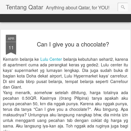
Tentang Qatar
Anything about Qatar, for YOU!
APR
Can I give you a chocolate?
11
Kemarin belanja ke
Lulu Center
belanja kebutuhan sehari2, karena
di apartment cuma ada perangkat keras yg gede2. Lulu center itu
kaya' supermarket yg lumayan lengkap. Dia juga sudah buka di
bagian kota Doha dekat airport, Lulu Hypermarket kaya' carrefour.
Di sini ada bbrp pusat belanja, tempat belanja seperti Carrefour
dan Giant.
Yang menarik,
somehow
setelah dihitung, harga totalnya ada
pecahan 0.50QR. Kasirnya (0rang Pilipina) tanya apakah aku
punya pecahan 50, krn dia nggak punya. Karena aku nggak punya,
terus dia tanya "Can I give you a chocolate?". Aku bingung. Apa
maksudnya? Untungnya aku langsung nangkap bhw, dia minta izin
untuk mengganti uang pecahan tsb dengan coklat dg harga yg
sama. Aku langsung iya-kan aja. Toh nggak ada ruginya juga bagi