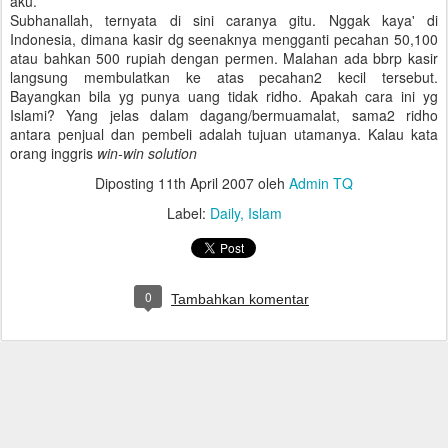
aku.
Subhanallah, ternyata di sini caranya gitu. Nggak kaya' di
Indonesia, dimana kasir dg seenaknya mengganti pecahan 50,100
atau bahkan 500 rupiah dengan permen. Malahan ada bbrp kasir
langsung membulatkan ke atas pecahan2 kecil tersebut.
Bayangkan bila yg punya uang tidak ridho. Apakah cara ini yg
Islami? Yang jelas dalam dagang/bermuamalat, sama2 ridho
antara penjual dan pembeli adalah tujuan utamanya. Kalau kata
orang inggris
win-win solution
Diposting
11th April 2007
oleh
Admin TQ
Label:
Daily
Islam
0
Tambahkan komentar