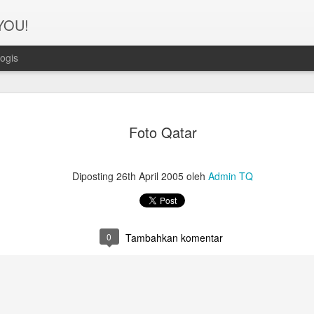
 YOU!
ogis
Perjanana
FEB
Foto Qatar
21
Turis deng
A1. PERSIAPAN: Pembuat
Diposting
26th April 2005
oleh
Admin TQ
Syarat pembuatan Visa:
1. Dua lembar pas foto ber
0
Tambahkan komentar
2. Copy Qatar ID dan pasp
3. Copy married certificat
Bahasa Inggris dan Arab.
4. Last 6 months bank sta