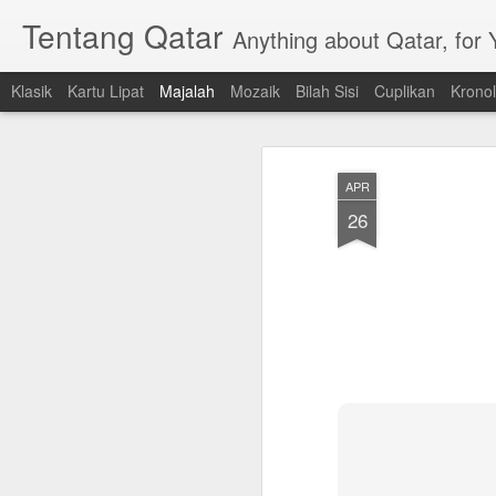
Tentang Qatar
Anything about Qatar, for
Klasik
Kartu Lipat
Majalah
Mozaik
Bilah Sisi
Cuplikan
Kronol
APR
26