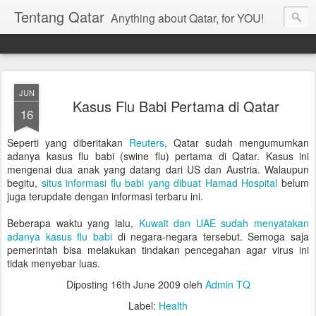
Tentang Qatar
Anything about Qatar, for YOU!
JUN
Kasus Flu Babi Pertama di Qatar
16
Seperti yang diberitakan
Reuters
, Qatar sudah mengumumkan
adanya kasus flu babi (swine flu) pertama di Qatar. Kasus ini
mengenai dua anak yang datang dari US dan Austria. Walaupun
begitu,
situs informasi flu babi yang dibuat Hamad Hospital
belum
juga terupdate dengan informasi terbaru ini.
Beberapa waktu yang lalu,
Kuwait dan UAE sudah menyatakan
adanya kasus flu babi
di negara-negara tersebut. Semoga saja
pemerintah bisa melakukan tindakan pencegahan agar virus ini
tidak menyebar luas.
Diposting
16th June 2009
oleh
Admin TQ
Label:
Health