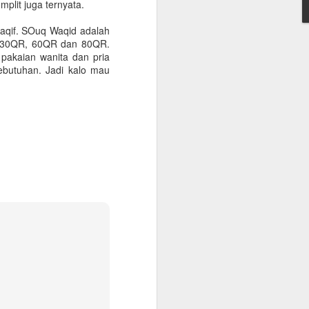
plit juga ternyata.
onfirmasikan lagi dengan travelnya
waqif. SOuq Waqid adalah
 kantor, minimum QAR 15.000, atested by
ga 30QR, 60QR dan 80QR.
n sendiri atau melalui travel agent
pakaian wanita dan pria
ebutuhan. Jadi kalo mau
cate. Peraturan terbaru KSA per 1
 vaksin sebanyak 3 kali.
Warung Kopi Khas
SEP
30
dengan Barista