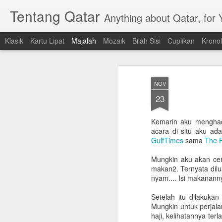
Tentang Qatar
Anything about Qatar, for
Klasik
Kartu Lipat
Majalah
Mozaik
Bilah Sisi
Cuplikan
Kronol
NOV
23
Kemarin aku menghadi
acara di situ aku ad
GulfTimes
sama
The P
Mungkin aku akan ceri
makan2. Ternyata dil
nyam.... Isi makananny
Setelah itu dilakuka
Mungkin untuk perjal
haji, kelihatannya ter