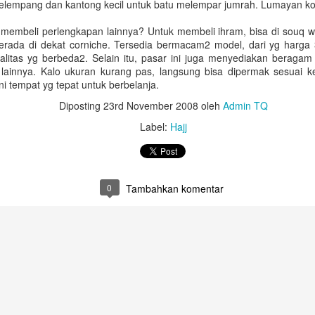
selempang dan kantong kecil untuk batu melempar jumrah. Lumayan kom
Untuk jumlah saldo harap k
 membeli perlengkapan lainnya? Untuk membeli ihram, bisa di souq 
5. Salary certificate dari
 berada di dekat corniche. Tersedia bermacam2 model, dari yg har
MOFA (atested bisa dilakuka
itas yg berbeda2. Selain itu, pasar ini juga menyediakan beragam 
dengan biaya QAR 200)
lainnya. Kalo ukuran kurang pas, langsung bisa dipermak sesuai k
i tempat yg tepat untuk berbelanja.
6. Covid-19 vaccine certifi
Februari 2022, harus sudah
Diposting
23rd November 2008
oleh
Admin TQ
Label:
Hajj
0
Tambahkan komentar
Bagaimana Cara
Belajar Fiqih Harta dan
DEC
OCT
29
9
Diapora Meningkatkan
Bisnis Online