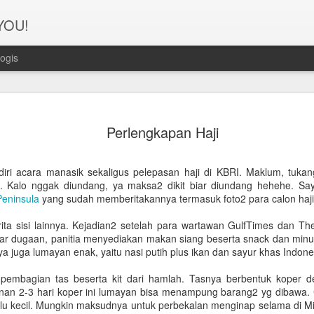
 YOU!
ogis
Perjanana
FEB
Perlengkapan Haji
21
Turis deng
A1. PERSIAPAN: Pembuat
ri acara manasik sekaligus pelepasan haji di KBRI. Maklum, tukang
a. Kalo nggak diundang, ya maksa2 dikit biar diundang hehehe. S
Syarat pembuatan Visa:
eninsula
yang sudah memberitakannya termasuk foto2 para calon haji 
1. Dua lembar pas foto ber
ta sisi lainnya. Kejadian2 setelah para wartawan GulfTimes dan The
uar dugaan, panitia menyediakan makan siang beserta snack dan m
2. Copy Qatar ID dan pasp
a juga lumayan enak, yaitu nasi putih plus ikan dan sayur khas Indone
3. Copy married certificat
n pembagian tas beserta kit dari hamlah. Tasnya berbentuk koper 
Bahasa Inggris dan Arab.
anan 2-3 hari koper ini lumayan bisa menampung barang2 yg dibawa.
lalu kecil. Mungkin maksudnya untuk perbekalan menginap selama di Mina
4. Last 6 months bank sta