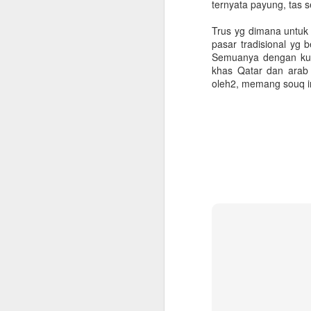
ternyata payung, tas 
Trus yg dimana untuk
pasar tradisional yg
Semuanya dengan kual
khas Qatar dan arab 
oleh2, memang souq in
Checklist untuk Pulang
JUN
10
Kampung