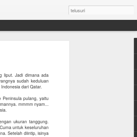
n Umroh Pakai Visa
an Mobil Pribadi
an Visa
 liput. Jadi dimana ada
ayangnya sudah keduluan
Indonesia dari Qatar.
latar belakang putih ukuran paspor
 Peninsula pulang, yaitu
inumannya. mmmm nyam...
or yang masih berlaku minimum 6 bulan.
sia.
e yang sudah diterjemahkan dalam
dengan ukuran tanggung.
 Cuma untuk keseluruhan
. Setelah diintip, isinya
tement (minimum QAR 15.000 balance).