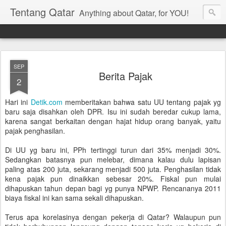
Tentang Qatar
Anything about Qatar, for YOU!
SEP
Berita Pajak
2
Hari ini
Detik.com
memberitakan bahwa satu UU tentang pajak yg
baru saja disahkan oleh DPR. Isu ini sudah beredar cukup lama,
karena sangat berkaitan dengan hajat hidup orang banyak, yaitu
pajak penghasilan.
Di UU yg baru ini, PPh tertinggi turun dari 35% menjadi 30%.
Sedangkan batasnya pun melebar, dimana kalau dulu lapisan
paling atas 200 juta, sekarang menjadi 500 juta. Penghasilan tidak
kena pajak pun dinaikkan sebesar 20%. Fiskal pun mulai
dihapuskan tahun depan bagi yg punya NPWP. Rencananya 2011
biaya fiskal ini kan sama sekali dihapuskan.
Terus apa korelasinya dengan pekerja di Qatar? Walaupun pun