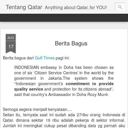
Tentang Qatar
Anything about Qatar, for YOU!
AUG
Berita Bagus
17
Berita bagus dari
Gulf Times
pagi ini:
INDONESIAN embassy in Doha has been chosen as
one of six ‘Citizen Service Centres’ in the world by the
government in Jakarta.The system shows the
“Indonesian government’s
commitment to provide
quality service
and protection for its citizens abroad”,
said that country’s Ambassador in Doha Rozy Munir.
Semoga segera menjadi kenyataan....
Selian itu, ternyata saat ini sudah ada 27ribu orang Indonesia di
Qatar, dimana sekitar 19 ribu adalah pekerja di sektor informal.
Jumlah ini meningkat cukup pesat dibanding data yg pernah aku