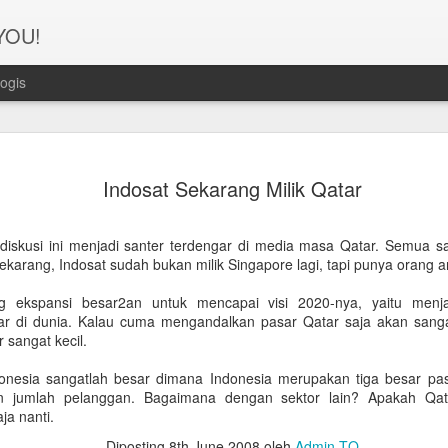
 YOU!
ogis
Perjanana
FEB
Indosat Sekarang Milik Qatar
21
Turis deng
A1. PERSIAPAN: Pembuat
 diskusi ini menjadi santer terdengar di media masa Qatar. Semua 
Sekarang, Indosat sudah bukan milik Singapore lagi, tapi punya orang a
Syarat pembuatan Visa:
ekspansi besar2an untuk mencapai visi 2020-nya, yaitu menja
1. Dua lembar pas foto ber
ar di dunia. Kalau cuma mengandalkan pasar Qatar saja akan sangat 
 sangat kecil.
2. Copy Qatar ID dan pasp
nesia sangatlah besar dimana Indonesia merupakan tiga besar pasar
3. Copy married certificat
an jumlah pelanggan. Bagaimana dengan sektor lain? Apakah Qata
Bahasa Inggris dan Arab.
aja nanti.
4. Last 6 months bank sta
Diposting
8th June 2008
oleh
Admin TQ