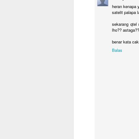
ya
heran kenapa y
satelit palapa l
D
y
sekarang qtel 
b
lho?? astaga??
m
benar kata cak
S
Balas
de
j
Am
To
Zu
M
B