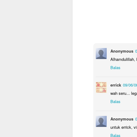
Anonymous
0
Alhamdulillah,
Balas
errick
09/06/0
wah seru... leg
Balas
Anonymous
0
untuk errick, v
Checklist untuk Pulang
JUN
Balas
10
Kampung