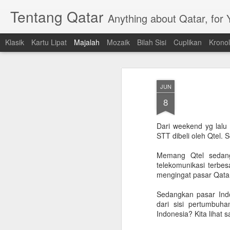
Tentang Qatar
Anything about Qatar, for
Klasik
Kartu Lipat
Majalah
Mozaik
Bilah Sisi
Cuplikan
Kronol
JUN
8
Dari weekend yg lalu
STT dibeli oleh Qtel. 
Memang Qtel sedang 
telekomunikasi terbes
mengingat pasar Qatar
Sedangkan pasar Indo
dari sisi pertumbuh
Indonesia? Kita lihat s