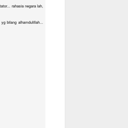
tor... rahasia negara lah,
g bilang alhamdulillah...