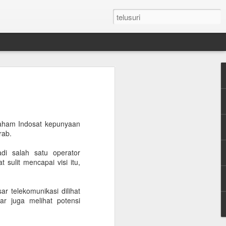
n Umroh Pakai Visa
an Mobil Pribadi
an Visa
saham Indosat kepunyaan
rab.
di salah satu operator
latar belakang putih ukuran paspor
sulit mencapai visi itu,
or yang masih berlaku minimum 6 bulan.
 telekomunikasi dilihat
e yang sudah diterjemahkan dalam
r juga melihat potensi
tement (minimum QAR 15.000 balance).