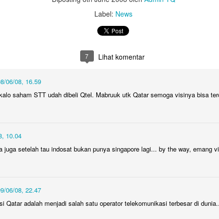
Untuk jumlah saldo harap k
Label:
News
5. Salary certificate dari
MOFA (atested bisa dilakuka
dengan biaya QAR 200)
7
Lihat komentar
6. Covid-19 vaccine certifi
Februari 2022, harus sudah
8/06/08, 16.59
 kalo saham STT udah dibeli Qtel. Mabruuk utk Qatar semoga visinya bisa terc
8, 10.04
a juga setelah tau indosat bukan punya singapore lagi... by the way, emang vi
9/06/08, 22.47
isi Qatar adalah menjadi salah satu operator telekomunikasi terbesar di dunia.
Bagaimana Cara
Belajar Fiqih Harta dan
DEC
OCT
29
9
Diapora Meningkatkan
Bisnis Online