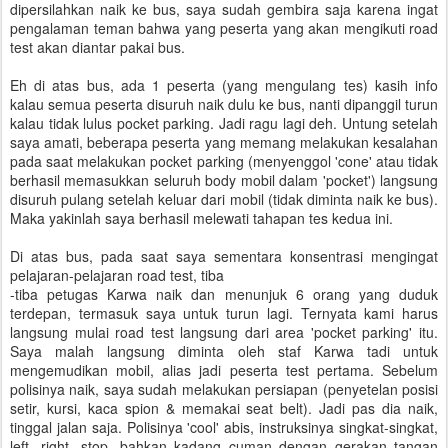
dipersilahkan naik ke bus, saya sudah gembira saja karena ingat
pengalaman teman bahwa yang peserta yang akan mengikuti road
test akan diantar pakai bus.
Eh di atas bus, ada 1 peserta (yang mengulang tes) kasih info
kalau semua peserta disuruh naik dulu ke bus, nanti dipanggil turun
kalau tidak lulus pocket parking. Jadi ragu lagi deh. Untung setelah
saya amati, beberapa peserta yang memang melakukan kesalahan
pada saat melakukan pocket parking (menyenggol 'cone' atau tidak
berhasil memasukkan seluruh body mobil dalam 'pocket') langsung
disuruh pulang setelah keluar dari mobil (tidak diminta naik ke bus).
Maka yakinlah saya berhasil melewati tahapan tes kedua ini.
Di atas bus, pada saat saya sementara konsentrasi mengingat
pelajaran-pelajaran road test, tiba
-tiba petugas Karwa naik dan menunjuk 6 orang yang duduk
terdepan, termasuk saya untuk turun lagi. Ternyata kami harus
langsung mulai road test langsung dari area 'pocket parking' itu.
Saya malah langsung diminta oleh staf Karwa tadi untuk
mengemudikan mobil, alias jadi peserta test pertama. Sebelum
polisinya naik, saya sudah melakukan persiapan (penyetelan posisi
setir, kursi, kaca spion & memakai seat belt). Jadi pas dia naik,
tinggal jalan saja. Polisinya 'cool' abis, instruksinya singkat-singkat,
left...right...stop, bahkan kadang cuman dengan gerakan tangan