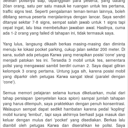
Setelah polisinya siap, dipanggillah para peserta, yang datang
20an orang, satu per satu masuk ke ruangan untuk tes pertama,
traffic signs test. Seperti pengalaman teman-teman lainnya, boleh
dibilang semua peserta menjalaninya dengan lancar. Saya sendiri
ditanyai sekitar 7-8 signs, sempat salah jawab untuk 1 signs tapi
cepat ingat, lalu bisa membetulkan jawaban awal. Hasilnya, cuma
ada 1-2 orang yang failed di tahapan ini, tidak termasuk saya.
Yang lulus, langsung dikasih berkas masing-masing dan diminta
menuju ke lokasi pocket parking, cukup jalan sekitar 200 meter. Di
sana, sudah ada petugas Karwa yang merapikan posisi 'cone' yang
menjadi patokan tes ini. Tersedia 3 mobil untuk tes, sementara
polisi yang mengawasi sambil berdiri cuman 2. Saya dapat giliran
kelompok 3 orang pertama. Untung juga sih, karena posisi mobil
yang diparkir oleh petugas Karwa sangat ideal (paralel dengan
'cone').
Semua memori pelajaran selama kursus dikeluarkan, mulai dari
tahap persiapan (penyetelan kaca spion) sampai jumlah tahapan
yang harus ditempuh, saya praktekkan dengan penuh konsentrasi.
Walaupun sempat dapat sedikit hambatan karena pedal 'kopling'
mobil kurang 'lembut', tapi saya akhirnya berhasil juga masuk dan
keluar dengan mulus dari 'pocket' yang disediakan. Berkas lalu
diambil oleh petugas Karwa dan diserahkan ke polisi. Saya