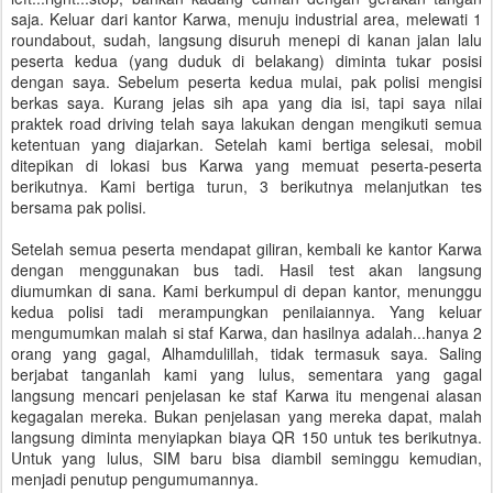
saja. Keluar dari kantor Karwa, menuju industrial area, melewati 1
roundabout, sudah, langsung disuruh menepi di kanan jalan lalu
peserta kedua (yang duduk di belakang) diminta tukar posisi
dengan saya. Sebelum peserta kedua mulai, pak polisi mengisi
berkas saya. Kurang jelas sih apa yang dia isi, tapi saya nilai
praktek road driving telah saya lakukan dengan mengikuti semua
ketentuan yang diajarkan. Setelah kami bertiga selesai, mobil
ditepikan di lokasi bus Karwa yang memuat peserta-peserta
berikutnya. Kami bertiga turun, 3 berikutnya melanjutkan tes
bersama pak polisi.
Setelah semua peserta mendapat giliran, kembali ke kantor Karwa
dengan menggunakan bus tadi. Hasil test akan langsung
diumumkan di sana. Kami berkumpul di depan kantor, menunggu
kedua polisi tadi merampungkan penilaiannya. Yang keluar
mengumumkan malah si staf Karwa, dan hasilnya adalah...hanya 2
orang yang gagal, Alhamdulillah, tidak termasuk saya. Saling
berjabat tanganlah kami yang lulus, sementara yang gagal
langsung mencari penjelasan ke staf Karwa itu mengenai alasan
kegagalan mereka. Bukan penjelasan yang mereka dapat, malah
langsung diminta menyiapkan biaya QR 150 untuk tes berikutnya.
Untuk yang lulus, SIM baru bisa diambil seminggu kemudian,
menjadi penutup pengumumannya.