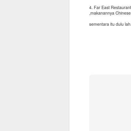
4. Far East Restauran
,makanannya Chinese 
sementara itu dulu lah
Checklist untuk Pulang
JUN
10
Kampung