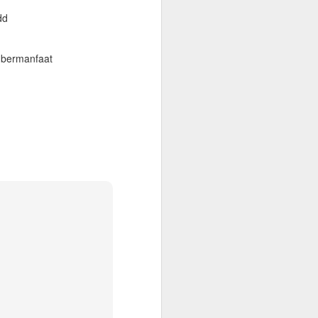
onfirmasikan lagi dengan travelnya
dd
 kantor, minimum QAR 15.000, atested by
n sendiri atau melalui travel agent
a bermanfaat
cate. Peraturan terbaru KSA per 1
 vaksin sebanyak 3 kali.
Warung Kopi Khas
SEP
30
dengan Barista