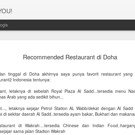
 YOU!
ogis
Perjanana
FEB
Recommended Restaurant di Doha
21
Turis deng
A1. PERSIAPAN: Pembuat
lan tinggal di Doha akhirnya saya punya favorit restaurant yan
aurant2 Indonesia tentunya:
Syarat pembuatan Visa:
ant, letaknya di sebelah Royal Plaza Al Sadd...tersedia menu N
1. Dua lembar pas foto ber
 khas Arab yang ada sedikit bihun...
2. Copy Qatar ID dan pasp
t..., letaknya sejajar Petrol Station AL Wabb/dekat dengan Al Sadd 
pi di sekitar daerah Al Sadd..tersedia ayam bakar, Bukhari dan makana
3. Copy married certificat
Bahasa Inggris dan Arab.
aurant di Wakrah....tersedia Chinese dan Indian Food..harga
 sejajar sama jalan Stadion Wakrah
4. Last 6 months bank sta