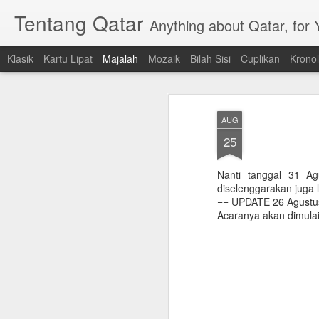
Tentang Qatar
Anything about Qatar, for
Klasik
Kartu Lipat
Majalah
Mozaik
Bilah Sisi
Cuplikan
Kronol
AUG
25
Nanti tanggal 31 A
diselenggarakan juga 
== UPDATE 26 Agustu
Acaranya akan dimulai