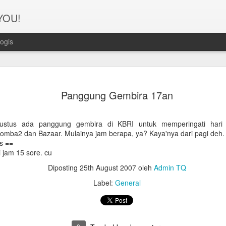
 YOU!
ogis
Perjanana
FEB
Panggung Gembira 17an
21
Turis deng
A1. PERSIAPAN: Pembuat
gustus ada panggung gembira di KBRI untuk memperingati hari
lomba2 dan Bazaar. Mulainya jam berapa, ya? Kaya'nya dari pagi deh.
Syarat pembuatan Visa:
s ==
 jam 15 sore. cu
1. Dua lembar pas foto ber
Diposting
25th August 2007
oleh
Admin TQ
2. Copy Qatar ID dan pasp
Label:
General
3. Copy married certificat
Bahasa Inggris dan Arab.
4. Last 6 months bank sta