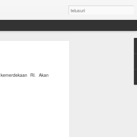
n Umroh Pakai Visa
an Mobil Pribadi
an Visa
 kemerdekaan RI. Akan
latar belakang putih ukuran paspor
or yang masih berlaku minimum 6 bulan.
e yang sudah diterjemahkan dalam
tement (minimum QAR 15.000 balance).